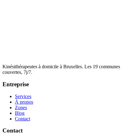
Neurologique
Rééducation spécialisée pour toutes les atteintes neurologiques
Voir les détails
Kinésithérapeutes à domicile à Bruxelles. Les 19 communes
couvertes, 7j/7.
Entreprise
Services
À propos
Zones
Blog
Contact
Contact