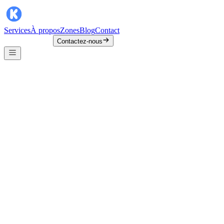
Services
À propos
Zones
Blog
Contact
Contactez-nous
Besoin de parler avec un spécialiste ?
02 374 20 73
contact@kinechezvous.be
Contactez-nous